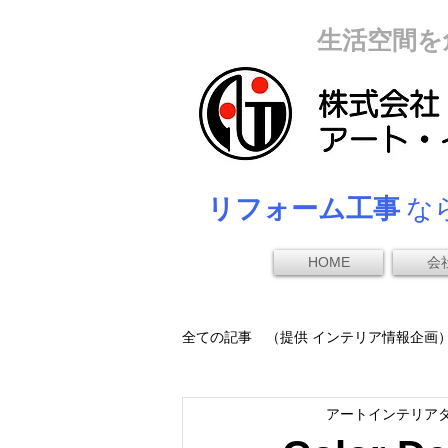
生活空間を
リフォーム工事
なら
HOME
会
全ての記事 （提供 インテリア情報企画
アートインテリア