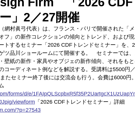
Design Firm 「2026 C
ー」2／27開催
gn Firm（網村眞弓代表）は、フランス・パリで開催された
オフ」の新作コレクションの傾向とトレンド、および現
トするセミナー「2026 CDFトレンドセミナー」を、2
0、サンゲツ品川ショールームにて開催する。　セミナーでは
・壁紙の新作・家具やオブジェの新作傾向、それをもと
のコーディネート例などを解説する。受講料は5500円／
。またセミナー終了後には交流会も行う。会費は6000円
ム
com/forms/d/e/1FAIpQLScpbxR5f35P2UartgcX1UzUapYn
pig/viewform
「2026
 CDFトレンドセミナー」詳細
irm.com/?p=27543