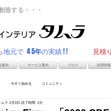
創造する・・・
地元で 4 5
年
の実績 ! !
見積り
社案内
サービス案内
ブログ
採用情報
）
今すぐ始める
コミュニティ
タムラ
2月3日
読了時間: 1分