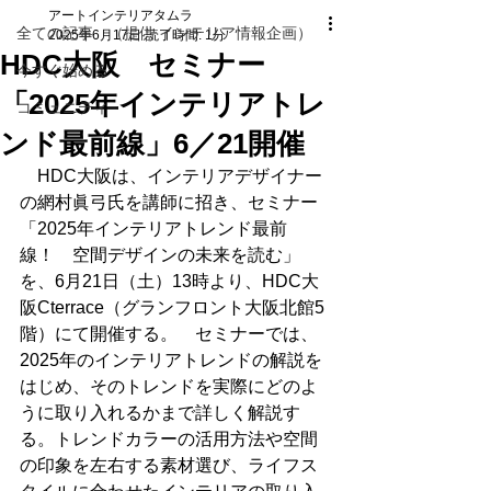
アートインテリアタムラ
全ての記事 （提供 インテリア情報企画）
2025年6月17日
読了時間: 1分
HDC大阪 セミナー
今すぐ始める
「2025年インテリアトレ
コミュニティ
ンド最前線」6／21開催
　HDC大阪は、インテリアデザイナー
の網村眞弓氏を講師に招き、セミナー
「2025年インテリアトレンド最前
線！　空間デザインの未来を読む」
を、6月21日（土）13時より、HDC大
阪Cterrace（グランフロント大阪北館5
階）にて開催する。　セミナーでは、
2025年のインテリアトレンドの解説を
はじめ、そのトレンドを実際にどのよ
うに取り入れるかまで詳しく解説す
る。トレンドカラーの活用方法や空間
の印象を左右する素材選び、ライフス