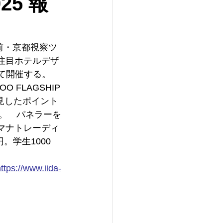
25 報
前・京都視察ツ
の注目ホテルデザ
にて開催する。　
O FLAGSHIP 
で発見したポイント
う。　パネラーを
（マナトレーディ
。学生1000
ttps://www.iida-