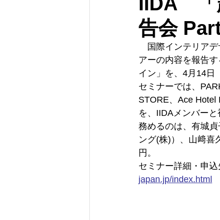
IIDA 
告会 Par
　国際インテリアデ
アーの内容を報告する
イン」を、4月14
セミナーでは、PARK H
STORE、Ace H
を、IIDAメンバ
務めるのは、有城貞子
ング(株)）、山﨑喜
円。
セミナー詳細・申込
japan.jp/index.html