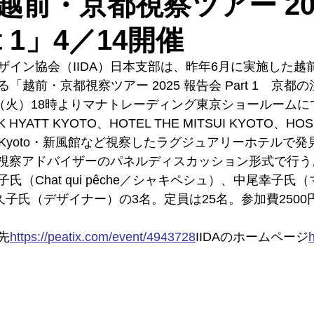
「越前・京都視察ツアー 20
t 1」4／14開催
ザイン協会（IIDA）日本支部は、昨年6月に実施した越
「越前・京都視察ツアー 2025 報告会 Part 1　京都
日（火）18時よりマナトレーディング東京ショールーム
YATT KYOTO、HOTEL THE MITSUI KYOTO、HOSO
otel Kyoto・新風館など視察したラグジュアリーホテル
ーと視察アドバイザーのパネルディスカッション形式で行
氏（Chat qui pêche／シャキペシュ）、中尾幸子氏
久子氏（デザイナー）の3名。定員は25名。参加費2500円
先
https://
peatix.com/event/4943728
IIDAのホームページ
h