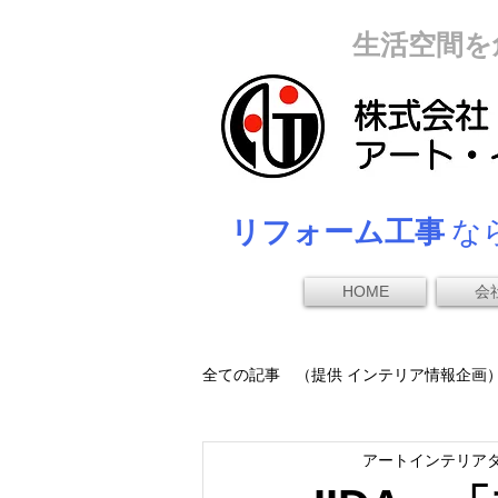
生活空間を
リフォーム工事
なら
HOME
会
全ての記事 （提供 インテリア情報企画
アートインテリア