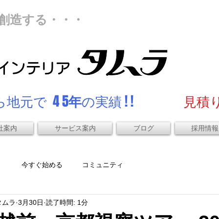
創造する・・・
地元で 4 5
年
の実績 ! !
見積り
社案内
サービス案内
ブログ
採用情報
）
今すぐ始める
コミュニティ
タムラ
3月30日
読了時間: 1分