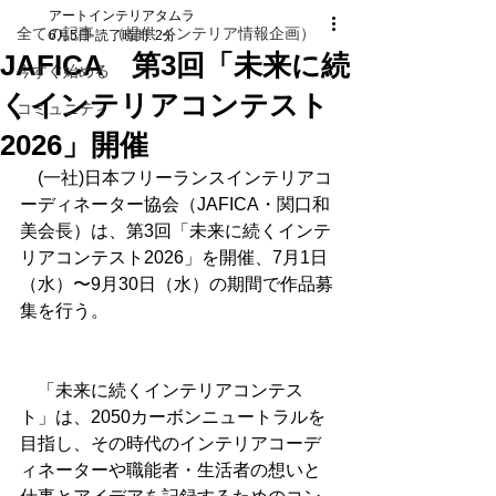
アートインテリアタムラ
全ての記事 （提供 インテリア情報企画）
6月5日
読了時間: 2分
JAFICA 第3回「未来に続
今すぐ始める
くインテリアコンテスト
コミュニティ
2026」開催
　(一社)日本フリーランスインテリアコ
ーディネーター協会（JAFICA・関口和
美会長）は、第3回「未来に続くインテ
リアコンテスト2026」を開催、7月1日
（水）〜9月30日（水）の期間で作品募
集を行う。
　「未来に続くインテリアコンテス
ト」は、2050カーボンニュートラルを
目指し、その時代のインテリアコーデ
ィネーターや職能者・生活者の想いと