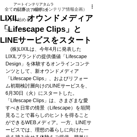
アートインテリアタムラ
全ての記事 （提供 インテリア情報企画）
7月2日
読了時間: 1分
LIXIL オウンドメディア
今すぐ始める
「Lifescape Clips」と
コミュニティ
LINEサービスをスタート
　(株)LIXILは、今年4月に発表した
LIXILブランドの提供価値「Lifescape 
Design」を体験するオンラインコンテ
ンツとして、新オウンドメディア
「Lifescape Clips」、およびリフォー
ム初期検討層向けのLINEサービスを、
6月30日（火）にスタートした。　
「Lifescape Clips」は、さまざまな愛
すべき日常の情景（Lifescape）を垣間
見ることで暮らしのヒントを得ること
ができるWEBメディア。一方、LINEサ
ービスでは、理想の暮らしに向けた一