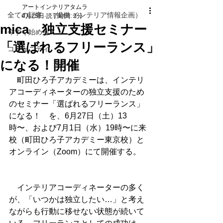
アートインテリアタムラ
全ての記事 （提供 インテリア情報企画）
4月25日
読了時間: 2分
mica 独立支援セミナー
今すぐ始める
「選ばれるフリーランス」
コミュニティ
になる！開催
　町田ひろ子アカデミーは、インテリ
アコーディネーターの独立支援のため
のセミナー「選ばれるフリーランス」
になる！　を、6月27日（土）13
時〜、および7月1日（水）19時〜に来
校（町田ひろ子アカデミー東京校）と
オンライン（Zoom）にて開催する。
　インテリアコーディネーターの多く
が、「いつかは独立したい…」と考え
ながらも行動に移せない状態が続いて