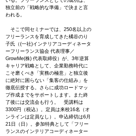
いる。フリーランスとしての成功は、
独立前の「戦略的な準備」で決まと言
われる。
　そこで同セミナーでは、250名以上の
フリーランスを育成してきた橘谷のり
子氏（(一社)インテリアコーディネータ
ーフリーランス協会 代表理事／
GrowMe(株) 代表取締役）が、3年逆算
キャリア戦略として、企業勤務時代に
こそ磨くべき「実務の極意」と独立後
に絶対に困らない「集客の仕組み」を
徹底伝授する。さらに成功ロードマッ
プ作成までをサポートします。また終
了後には交流会も行う。　受講料は
3300円（税込）。定員は来校16名（オ
ンラインは定員なし）。申込締切は6月
21日（日）。参加特典として「フリー
ランスのインテリアコーディネーター