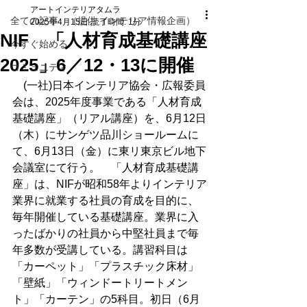
アートインテリアタムラ
全ての記事 （提供 インテリア情報企画）
2025年4月15日
読了時間: 1分
NIF 「人材育成基礎講座
今すぐ始める
2025」6／12・13に開催
コミュニティ
　(一社)日本インテリア協会・広報委員
会は、2025年度事業である「人材育成
基礎講座」（リアル講座）を、6月12日
（木）にサンゲツ品川ショールームに
て、6月13日（金）に東リ東京ビル地下
会議室にて行う。　「人材育成基礎講
座」は、NIFが昭和58年よりインテリア
業界に就業する社員の育成を目的に、
毎年開催している基礎講座。業界に入
ったばかりの社員から中堅社員まで毎
年多数が受講している。講習科目は
「カーペット」「プラスチック床材」
「壁紙」「ウィンドートリートメン
ト」「カーテン」の5科目。初日（6月