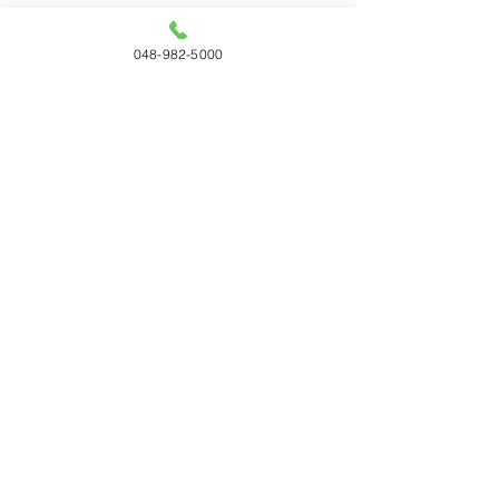
048-982-5000
コメント
コメントを追加…
タチカワ 「日経・東証
リリカラ 「DEG
ＩＲフェア2026」出展
DECO」用レイ