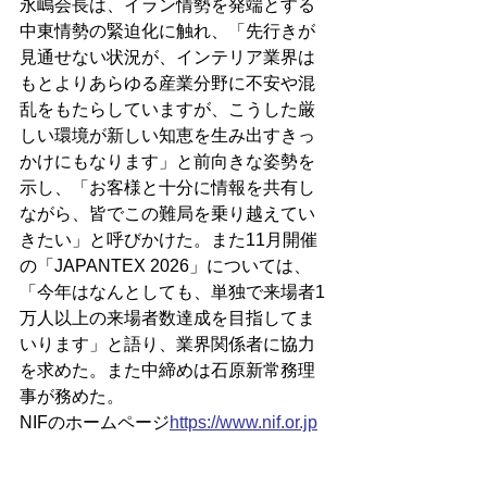
永嶋会長は、イラン情勢を発端とする
中東情勢の緊迫化に触れ、「先行きが
見通せない状況が、インテリア業界は
もとよりあらゆる産業分野に不安や混
乱をもたらしていますが、こうした厳
しい環境が新しい知恵を生み出すきっ
かけにもなります」と前向きな姿勢を
示し、「お客様と十分に情報を共有し
ながら、皆でこの難局を乗り越えてい
きたい」と呼びかけた。また11月開催
の「JAPANTEX 2026」については、
「今年はなんとしても、単独で来場者1
万人以上の来場者数達成を目指してま
いります」と語り、業界関係者に協力
を求めた。また中締めは石原新常務理
事が務めた。
NIFのホームページ
https://
www.nif.or.jp