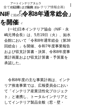
アートインテリアタムラ
全ての記事 （提供 インテリア情報企画）
5月20日
読了時間: 2分
NIF 「令和8年通常総会」
今すぐ始める
を開催
コミュニティ
　(一社)日本インテリア協会（NIF・永
嶋元博会長）は、5月19日（火）、如水
会館において「令和8年通常総会（第38
回総会）」を開催、令和7年度事業報告
および収支計算書・決算、令和8年度事
業計画案および収支計算書・予算案を
承認した。
　令和8年度の主な事業計画は、インテ
リア推進事業では、広報委員会におい
て「インテリア産業活性化プロジェク
ト」と連携し、トータルインテリアと
してインテリア製品全般（窓・壁・