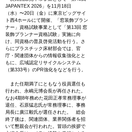
JAPANTEX 2026」を11月18日
（水）〜20日（金）に東京ビッグサイ
ト西4ホールにて開催、「窓装飾プラン
ナー」資格試験事業として「第13回 窓
装飾プランナー資格試験」実施に向
け、同資格の普及啓発活動を行う。さ
らにプラスチック床材部会では、官
庁・関連団体からの情報収集強化とと
もに、広域認定リサイクルシステム
（第333号）のPR強化をなどを行う。
　また任期満了にともなう役員選任も
行われ、永嶋元博会長が再任された。
なお4期8年務めた花田正孝常務理事が
退任、石原猛志氏が常務理事に、事務
局長に廣江毅氏が選任された。　総会
終了後は、関連団体、業界関係者を招
いて懇親会が行われた。冒頭の挨拶で