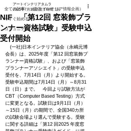
アートインテリアタムラ
全ての記事 （提供 インテリア情報企画）
2025年7月16日
読了時間: 1分
NIF 「第12回 窓装飾プラ
今すぐ始める
ンナー資格試験」受験申込
コミュニティ
受付開始
　(一社)日本インテリア協会（永嶋元博
会長）は、2025年度「第12 回窓装飾プ
ランナー資格試験」、および「窓装飾
プランナーアソシエイト」の受験申込
受付を、7月14日（月）より開始する。
受験申込期間は7月14日（月）～8月31
日（日）まで。　今回より試験方法が
CBT（Computer Based Testing）方式
に変更となる。試験日は9月1日（月）
～15日（月）の期間で、全国340カ所
の試験会場より選んで受験する。受験
に関する詳細は「第12 回2025 年度窓