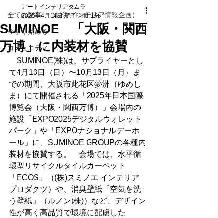
アートインテリアタムラ
全ての記事 （提供 インテリア情報企画）
2025年4月14日
読了時間: 1分
SUMINOE 「大阪・関西
今すぐ始める
万博」に内装材を協賛
コミュニティ
　SUMINOE(株)は、サプライヤーとし
て4月13日（日）〜10月13日（月）ま
での期間、大阪市此花区夢洲（ゆめし
ま）にて開催される「2025年日本国際
博覧会（大阪・関西万博）」会場内の
施設「EXPO2025デジタルウォレット
パーク」や「EXPOナショナルデーホ
ール」に、SUMINOE GROUPの各種内
装材を協賛する。　会場では、水平循
環型リサイクルタイルカーペット
「ECOS」（(株)スミノエ インテリア 
プロダクツ）や、消臭壁紙「空気を洗
う壁紙」（ルノン(株)）など、デザイン
性が高く高品質で環境に配慮した