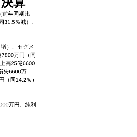
）決算
円（前年同期比
同31.5％減）、
％増）、セグメ
7800万円（同
高25億6600
失6600万
円（同14.2％）
000万円、純利