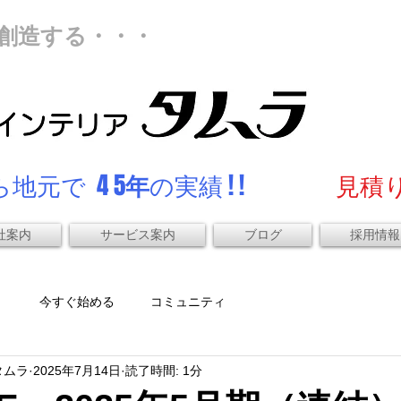
創造する・・・
地元で 4 5
年
の実績 ! !
見積り
社案内
サービス案内
ブログ
採用情報
）
今すぐ始める
コミュニティ
タムラ
2025年7月14日
読了時間: 1分