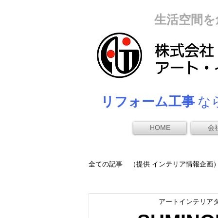
生活空間を
リフォーム工事
なら
HOME
会
全ての記事 （提供 インテリア情報企画
アートインテリア