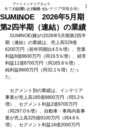
アートインテリアタムラ
全ての記事 （提供 インテリア情報企画）
1月15日
読了時間: 1分
SUMINOE 2026年5月期
今すぐ始める
第2四半期（連結）の業績
コミュニティ
　SUMINOE(株)の2026年5月期第2四半
期（連結）の業績は、売上高529億
6200万円（前年同期比4.5％増）、営業
利益8億8600万円（同19.5％増）、経常
利益11億8700万円（同165.6％増）、
純利益8600万円（同32.1％増）だっ
た。
　セグメント別の業績は、インテリア
事業が売上高185億9800万円（同5.2％
増）、セグメント利益2億9700万円
（同297.0％増）、自動車・車両内装事
業が売上高325億9100万円（同4.6％
増）、セグメント利益16億2000万円