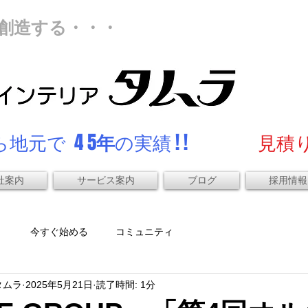
創造する・・・
地元で 4 5
年
の実績 ! !
見積り
社案内
サービス案内
ブログ
採用情報
）
今すぐ始める
コミュニティ
タムラ
2025年5月21日
読了時間: 1分