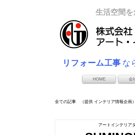
生活空間を
リフォーム工事
なら
HOME
会
全ての記事 （提供 インテリア情報企画
アートインテリア