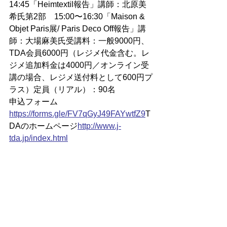
14:45「Heimtextil報告」講師：北原美
希氏第2部　15:00〜16:30「Maison & 
Objet Paris展/ Paris Deco Off報告」講
師：大場麻美氏受講料：一般9000円、
TDA会員6000円（レジメ代金含む。レ
ジメ追加料金は4000円／オンライン受
講の場合、レジメ送付料として600円プ
ラス）定員（リアル）：90名
申込フォーム
https://
forms.gle/FV7qGyJ49FAYwtfZ9
T
DAのホームページ
http://www.j-
tda.jp/index.html