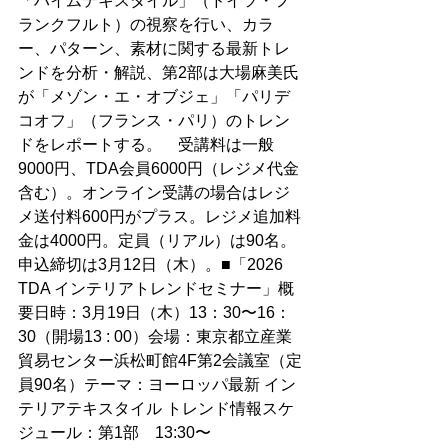
「ハイムテキスタイル」（ドイツ・フ
ランクフルト）の視察を行い、カラ
ー、パターン、素材に関する最新トレ
ンドを分析・解説、第2部は大場麻美氏
が「メゾン・エ・オブジェ」「パリデ
コオフ」（フランス・パリ）のトレン
ドをレポートする。　受講料は一般
9000円、TDA会員6000円（レジメ代金
含む）。オンライン受講の場合はレジ
メ送付料600円がプラス。レジメ追加料
金は4000円。定員（リアル）は90名。
申込締切は3月12日（木）。■「2026 
TDA インテリアトレンドセミナー」概
要日時：3月19日（木）13：30〜16：
30（開場13 : 00）会場：東京都立産業
貿易センター浜松町館4F第2会議室（定
員90名）テーマ：ヨーロッパ最新 イン
テリアテキスタイル トレンド情報スケ
ジュール：第1部　13:30〜