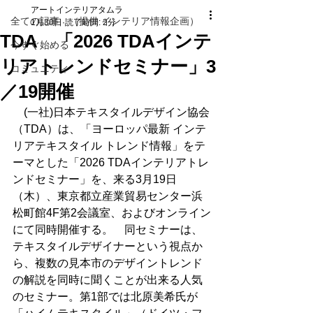
アートインテリアタムラ
全ての記事 （提供 インテリア情報企画）
1月30日
読了時間: 2分
TDA 「2026 TDAインテ
今すぐ始める
リアトレンドセミナー」3
コミュニティ
／19開催
　(一社)日本テキスタイルデザイン協会
（TDA）は、「ヨーロッパ最新 インテ
リアテキスタイル トレンド情報」をテ
ーマとした「2026 TDAインテリアトレ
ンドセミナー」を、来る3月19日
（木）、東京都立産業貿易センター浜
松町館4F第2会議室、およびオンライン
にて同時開催する。　同セミナーは、
テキスタイルデザイナーという視点か
ら、複数の見本市のデザイントレンド
の解説を同時に聞くことが出来る人気
のセミナー。第1部では北原美希氏が