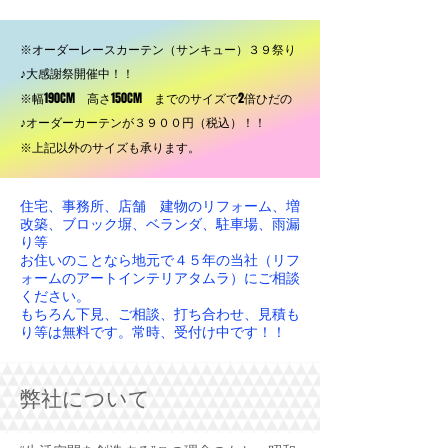
※オーダーレースカーテン（サンキュー）３９祭り
※オーダーレースカーテン（サンキュー）３９祭り
♪大感謝祭開催中！！
♪大感謝祭開催中！！
※幅190CM 高さ150CM までのサイズで2倍ひだの
※幅190CM 高さ150CM までのサイズで2倍ひだの
♪オーダーカーテンが３９００円（税込）！！
♪オーダーカーテンが３９００円（税込）！！
※上記以外のサイズも承ります。
※上記以外のサイズも承ります。
住宅、事務所、店舗 建物のリフォーム、増
改築、ブロック塀、ベランダ、駐車場、雨漏
り等
​お住いのことなら地元で４５年の当社（リフ
ォームのアートインテリアタムラ）にご相談
ください。
もちろん下見、ご相談、打ち合わせ、見積も
り等は無料です。常時、受付け中です！！
弊社について