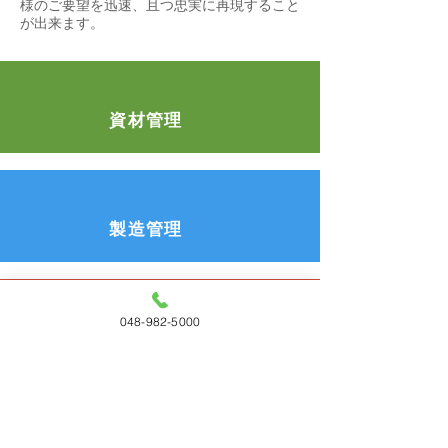
様のご要望を迅速、且つ忠実に再現すること
が出来ます。
資材管理
自社の資材センターでの資材管理
製造管理
自社の工場でのカーテン縫製
048-982-5000
施工管理
自社の職人による一気通貫の施工
サービス