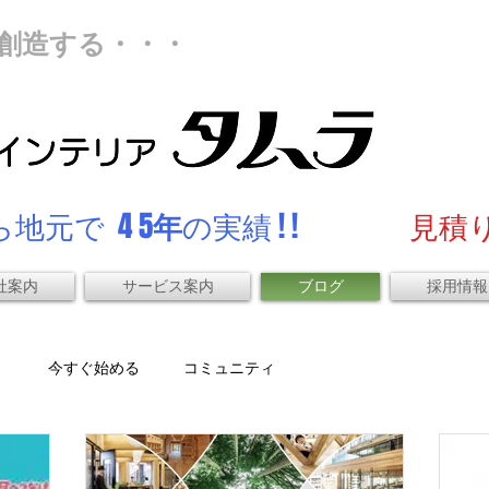
創造する・・・
地元で 4 5
年
の実績 ! !
見積り
社案内
サービス案内
ブログ
採用情報
）
今すぐ始める
コミュニティ