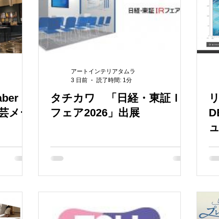
アートインテリアタムラ
3 日前
読了時間: 1分
ber
タチカワ 「日経・東証ＩＲ
リ
工芸メー
フェア2026」出展
D