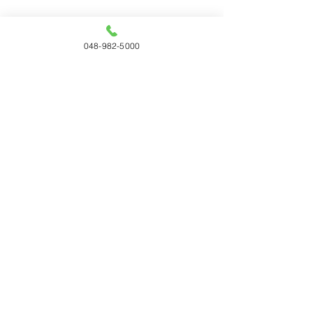
048-982-5000
光華（KOUKA：TKR-3901）
堅氷（KENPYO：TKR-3912）