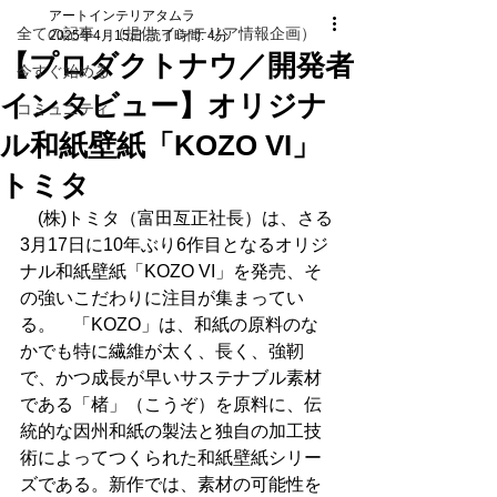
アートインテリアタムラ
全ての記事 （提供 インテリア情報企画）
2025年4月15日
読了時間: 4分
【プロダクトナウ／開発者
今すぐ始める
インタビュー】オリジナ
コミュニティ
ル和紙壁紙「KOZO VI」
トミタ
　(株)トミタ（富田亙正社長）は、さる
3月17日に10年ぶり6作目となるオリジ
ナル和紙壁紙「KOZO VI」を発売、そ
の強いこだわりに注目が集まってい
る。　「KOZO」は、和紙の原料のな
かでも特に繊維が太く、長く、強靭
で、かつ成長が早いサステナブル素材
である「楮」（こうぞ）を原料に、伝
統的な因州和紙の製法と独自の加工技
術によってつくられた和紙壁紙シリー
ズである。新作では、素材の可能性を