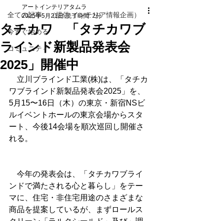
アートインテリアタムラ
全ての記事 （提供 インテリア情報企画）
2025年5月21日
読了時間: 2分
タチカワ 「タチカワブ
今すぐ始める
ラインド新製品発表会
コミュニティ
2025」開催中
　立川ブラインド工業(株)は、「タチカ
ワブラインド新製品発表会2025」を、
5月15〜16日（木）の東京・新宿NSビ
ルイベントホールの東京会場からスタ
ート、今後14会場を順次巡回し開催さ
れる。
　今年の発表会は、「タチカワブライ
ンドで満たされる心と暮らし」をテー
マに、住宅・非住宅用途のさまざまな
商品を提案しているが、まずロールス