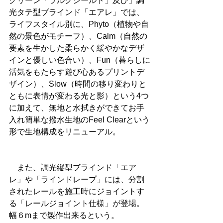
クリーン「ラルクシールド」及び」調
光タテ型ブラインド「エアレ」では、
ライフスタイル別に、Phyto（植物や自
然の景色がモチーフ）、Calm（自然の
要素を生かした柔らかく緩やかなデザ
インと優しい色合い）、Fun（暮らしに
活気をもたらす遊び心あるプリントデ
ザイン）、Slow（時間の移り変わりと
ともに表情が変わる光と影）という4つ
に加えて、無地と水拭きができてお手
入れ簡単な撥水生地のFeel Clearという
形で生地構成をリニューアル。
　また、調光縦型ブラインド「エア
レ」や「ラインドレープ」には、分割
されたレールを施工時にジョイントす
る「レールジョイント仕様」が登場。
幅６mまで製作出来るという。