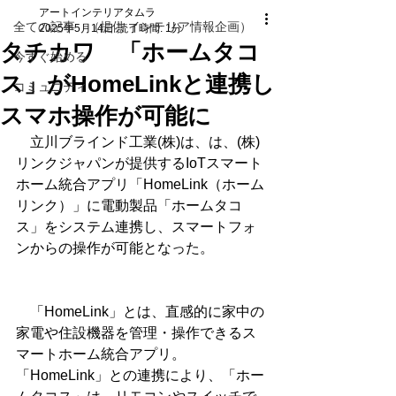
アートインテリアタムラ
全ての記事 （提供 インテリア情報企画）
2025年5月14日
読了時間: 1分
タチカワ 「ホームタコ
今すぐ始める
ス」がHomeLinkと連携し
コミュニティ
スマホ操作が可能に
　立川ブラインド工業(株)は、は、(株)
リンクジャパンが提供するIoTスマート
ホーム統合アプリ「HomeLink（ホーム
リンク）」に電動製品「ホームタコ
ス」をシステム連携し、スマートフォ
ンからの操作が可能となった。
　「HomeLink」とは、直感的に家中の
家電や住設機器を管理・操作できるス
マートホーム統合アプリ。
「HomeLink」との連携により、「ホー