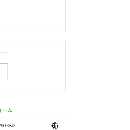
カラ 「DEGITAL
CO」用レイアウトシミュ
ターを公開
ォーム
ura.co.jp