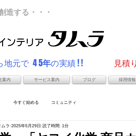
創造する・・・
地元で 4 5
年
の実績 ! !
見積り
社案内
サービス案内
ブログ
採用情報
）
今すぐ始める
コミュニティ
タムラ
2025年5月29日
読了時間: 1分