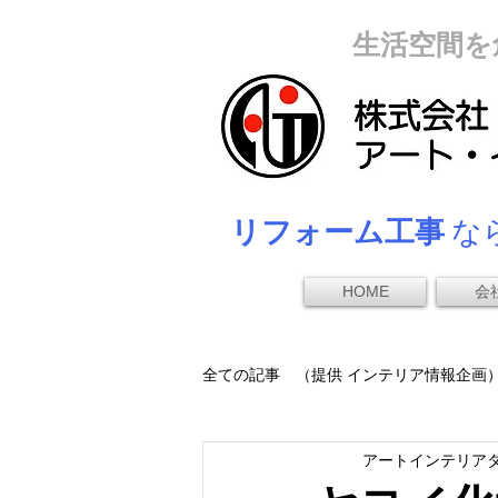
生活空間を
リフォーム工事
なら
HOME
会
全ての記事 （提供 インテリア情報企画
アートインテリア