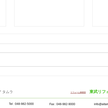
タチカワ 「日経・東証ＩＲ
リリ
フェア2026」出展
DE
レー
東武リフ
・インテリア タムラ ​
リフォーム事業部
Tel : 048-982-5000
Fax : 048-982-9000
info@aitam