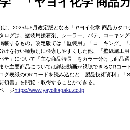
学 「ヤヨイ化学 商品
)は、2025年5月改定版となる「ヤヨイ化学 商品カタ
タログは、壁装用接着剤、シーラー、パテ、コーキング
掲載するもの。改定版では「壁装用」「コーキング」「
分けを行い種類別に検索しやすくした他、「壁紙施工用
パテ」について「主な商品特長」をカラー分けし商品選
また主要商品については詳細動画が視聴できるQRコー
ログ表紙のQRコードを読み込むと「製品技術資料」「S
要領書」を閲覧・取得することができる。
ページ
https://
www.yayoikagaku.co.jp