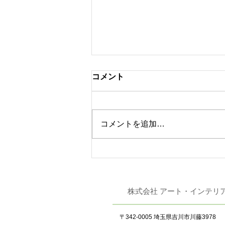
コメント
コメントを追加…
鹿田産業 「Homo Faber
Guide」に日本の竹工芸メー
カーとして掲載
株式会社 アート
〒342-0005 埼玉県吉川市川藤3978