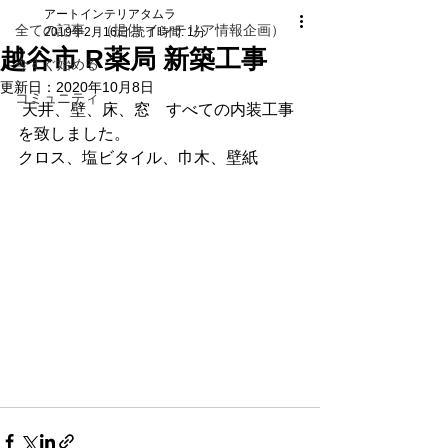
アートインテリアタムラ
全ての記事 （提供 インテリア情報企画）
2019年2月16日
読了時間: 1分
越谷市 R薬局 新築工事
今すぐ始める
更新日：
2020年10月8日
コミュニティ
 天井、壁、床、窓　すべての内装工事
を致しました。
クロス、塩ビタイル、巾木、壁紙 