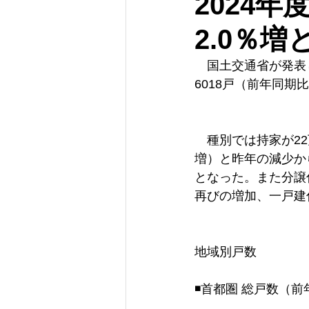
2024
2.0％増
　国土交通省が発表し
6018戸（前年同期
　種別では持家が22万
増）と昨年の減少から
となった。また分譲住
再びの増加、一戸建住
地域別戸数
◾️首都圏 総戸数（前