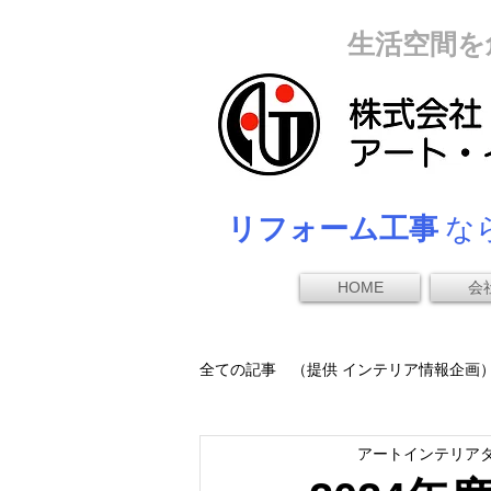
生活空間を
リフォーム工事
なら
HOME
会
全ての記事 （提供 インテリア情報企画
アートインテリア