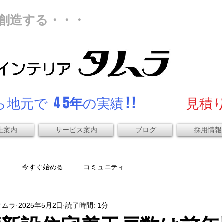
創造する・・・
地元で 4 5
年
の実績 ! !
見積り
社案内
サービス案内
ブログ
採用情報
）
今すぐ始める
コミュニティ
タムラ
2025年5月2日
読了時間: 1分