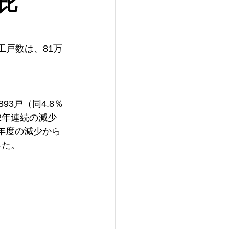
比
工戸数は、81万
93戸（同4.8％
2年連続の減少
昨年度の減少から
った。