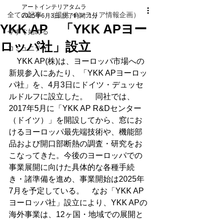
アートインテリアタムラ
全ての記事 （提供 インテリア情報企画）
2025年6月3日
読了時間: 1分
YKK AP 「YKK APヨー
今すぐ始める
ロッパ社」設立
コミュニティ
　YKK AP(株)は、ヨーロッパ市場への
新規参入にあたり、「YKK APヨーロッ
パ社」を、4月3日にドイツ・デュッセ
ルドルフに設立した。　同社では、
2017年5月に「YKK AP R&Dセンター
（ドイツ）」を開設してから、窓にお
けるヨーロッパ最先端技術や、機能部
品および開口部断熱の調査・研究をお
こなってきた。今後のヨーロッパでの
事業展開に向けた具体的な各種手続
き・諸準備を進め、事業開始は2025年
7月を予定している。　なお「YKK AP
ヨーロッパ社」設立により、YKK APの
海外事業は、12ヶ国・地域での展開と