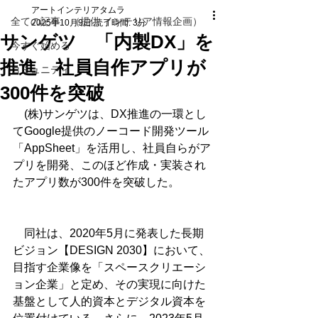
アートインテリアタムラ
全ての記事 （提供 インテリア情報企画）
2025年10月9日
読了時間: 3分
サンゲツ 「内製DX」を
今すぐ始める
推進 社員自作アプリが
コミュニティ
300件を突破
　(株)サンゲツは、DX推進の一環とし
てGoogle提供のノーコード開発ツール
「AppSheet」を活用し、社員自らがア
プリを開発、このほど作成・実装され
たアプリ数が300件を突破した。
　同社は、2020年5月に発表した長期
ビジョン【DESIGN 2030】において、
目指す企業像を「スペースクリエーシ
ョン企業」と定め、その実現に向けた
基盤として人的資本とデジタル資本を