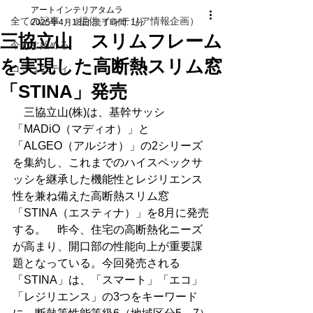
アートインテリアタムラ
全ての記事 （提供 インテリア情報企画）
2025年4月18日
読了時間: 1分
三協立山 スリムフレーム
今すぐ始める
を実現した高断熱スリム窓
コミュニティ
「STINA」発売
　三協立山(株)は、基幹サッシ
「MADiO（マディオ）」と
「ALGEO（アルジオ）」の2シリーズ
を集約し、これまでのハイスペックサ
ッシを継承した機能性とレジリエンス
性を兼ね備えた高断熱スリム窓
「STINA（エスティナ）」を8月に発売
する。　昨今、住宅の高断熱化ニーズ
が高まり、開口部の性能向上が重要課
題となっている。今回発売される
「STINA」は、「スマート」「エコ」
「レジリエンス」の3つをキーワード