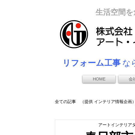
生活空間を
リフォーム工事
なら
HOME
会
全ての記事 （提供 インテリア情報企画
アートインテリア