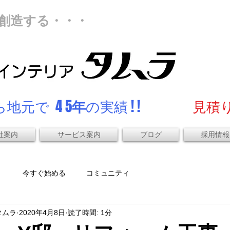
創造する・・・
地元で 4 5
年
の実績 ! !
見積り
社案内
サービス案内
ブログ
採用情報
）
今すぐ始める
コミュニティ
タムラ
2020年4月8日
読了時間: 1分