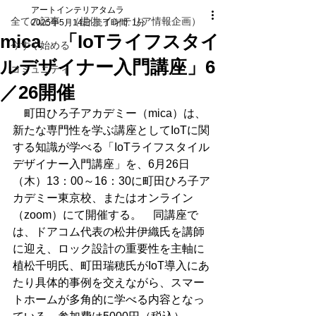
アートインテリアタムラ
全ての記事 （提供 インテリア情報企画）
2025年5月14日
読了時間: 1分
mica 「IoTライフスタイ
今すぐ始める
ルデザイナー入門講座」6
コミュニティ
／26開催
　町田ひろ子アカデミー（mica）は、
新たな専門性を学ぶ講座としてIoTに関
する知識が学べる「IoTライフスタイル
デザイナー入門講座」を、6月26日
（木）13：00～16：30に町田ひろ子ア
カデミー東京校、またはオンライン
（zoom）にて開催する。　同講座で
は、ドアコム代表の松井伊織氏を講師
に迎え、ロック設計の重要性を主軸に
植松千明氏、町田瑞穂氏がIoT導入にあ
たり具体的事例を交えながら、スマー
トホームが多角的に学べる内容となっ