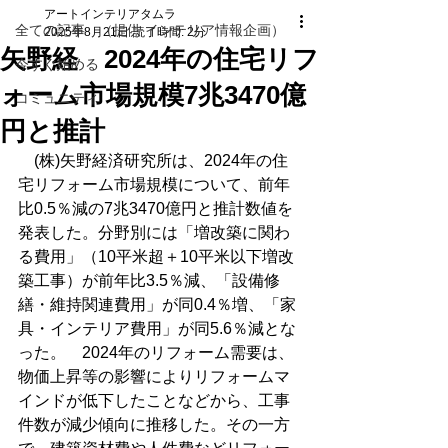
アートインテリアタムラ
全ての記事 （提供 インテリア情報企画）
2025年8月21日
読了時間: 2分
矢野経 2024年の住宅リフ
今すぐ始める
ォーム市場規模7兆3470億
コミュニティ
円と推計
　(株)矢野経済研究所は、2024年の住
宅リフォーム市場規模について、前年
比0.5％減の7兆3470億円と推計数値を
発表した。分野別には「増改築に関わ
る費用」（10平米超＋10平米以下増改
築工事）が前年比3.5％減、「設備修
繕・維持関連費用」が同0.4％増、「家
具・インテリア費用」が同5.6％減とな
った。　2024年のリフォーム需要は、
物価上昇等の影響によりリフォームマ
インドが低下したことなどから、工事
件数が減少傾向に推移した。その一方